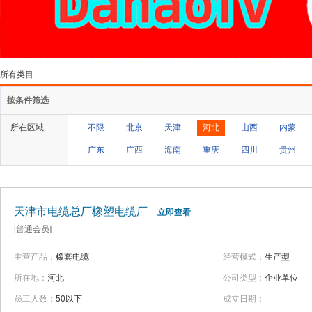
所有类目
按条件筛选
所在区域
不限
北京
天津
河北
山西
内蒙
广东
广西
海南
重庆
四川
贵州
天津市电缆总厂橡塑电缆厂
立即查看
[普通会员]
主营产品：
橡套电缆
经营模式：
生产型
所在地：
河北
公司类型：
企业单位
员工人数：
50以下
成立日期：
--