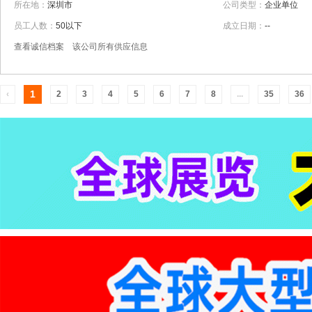
所在地：
深圳市
公司类型：
企业单位
员工人数：
50以下
成立日期：
--
查看诚信档案
该公司所有供应信息
1
‹
2
3
4
5
6
7
8
...
35
36