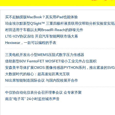
买不起触摸版MacBook？其实用iPad也能体验
珀金埃尔默新型QSight™ 三重四极杆液质联用仪帮助分析实验室
村田适用于车载以太网BroadR-Reach的静噪元件
程
LTE-V2V协议冻结 开启汽车智能网联市场大幕
Hexiwear，一款可以编程的手表
三美电机开发出小型MEMS压阻式数字压力传感器
借助新型60V FemtoFET MOSFET缩小工业元件占位面积
安森美半导体扩展CMOS 图像传感器PYTHON系列，推出紧凑的SVG
大数据时代的核心：超高速短距离光互联
NI出席智能制造国际会议 与国内院校展开合作
中仪协自动化仪表分会召开理事会议 众专家齐聚
南京“电子耳” 24小时监控城市声音