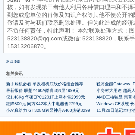
核，如有发现第三者他人利用各种借口理由和不择
到您或您单位的肖像及知识产权等其他不便公开的
敬请及时与我们联系删除处理。但为此造成的经济
不负任何责任，特此声明！ 本站联系处理方式：图
523138820@qq.com或微信: 523138820，联系手
15313206870。
返回顶部
相关资讯
新手购机必看 单反相机底线价格组合推荐
轻薄全能Gateway 
最新报价 联想Y460A酷睿i3独显4999元
小身材大用途 超高
仅1.46Kg 华硕EPC1201T上网本售2999元
AMD三核独显 惠普本
狂降500元 同方K42本大中电器售2799元
Windows CE系统 
小A”真给力 GT325M独显神舟A460热销3299
11月29日笔记本电
元起