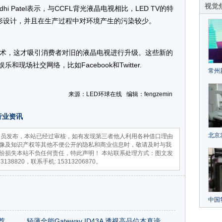
视觉
hi Patel表示，与CCFL背光液晶电视相比，LED TV的特
形设计，并且在生产过程中对环境产生的污染较少。
技术，这才吸引消费者对旧的液晶电视进行升级。这些新的
现场社交网络，比如Facebook和Twitter.
常州
家行
来源：LED环球在线 编辑：fengzemin
召开
行业资讯
北京
员发布，本站已经过审核，如有发现第三者他人利用各种借口理由
像及知识产权等其他不便公开的隐私和商业信息时，敬请及时与我
贷款
纷损失本站不负任何责任，特此声明！ 本站联系处理方式：图文发
23138820，联系手机: 15313206870。
仪器
政策
中国
续加
荐
轻薄全能Gateway ID43A 透视高品位本真谛