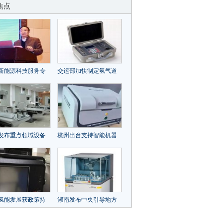
焦点
新能源科技服务专
交运部加快制定氢气道
工作会在常州大学
路运输技术规范标准 相
关仪器如何积极响应？
发布重点领域设备
杭州出台支持智能机器
贴息实施草案 重大
人产业发展政策 政府全
以旧换新如何享受
力支持相关仪器发展要
点有哪些？
氢能发展获政策持
湖南发布中央引导地方
码 相关仪器如何做
科技发展资金第一批拟