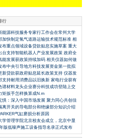
排行
新能源科技服务专家行工作会在常州大学
部加快制定氢气道路运输技术规范标准 相
发布重点领域设备贷款贴息实施草案 重大
器如何积极响应？
出台支持智能机器人产业发展政策 政府全
以旧换新如何享受政策
氢能发展获政策持续加码 相关仪器如何做
持相关仪器发展要点有哪些？
发布中央引导地方科技发展资金第一批拟
代能源发展的护航者
更新贷款获政府贴息延长政策支持 仪器发
项目公示 仪器发展如何明确未来方向
部支持耐用消费品以旧换新 家电行业获有
持续增长点
色谱材料龙头企业赛分科技成功登陆上交
策哪些仪器有望快速发展？
力矩扳手怎样换算成N.m
无惧：深入中国市场发展 聚力同心共创佳
隔离开关的导电部分和绝缘部分知识介绍
PARKER气缸磨损分析原因
大学管理学院北京校友会成立，北京中显
24年版低噪声施工设备指导名录正式发布
荣任联席会长