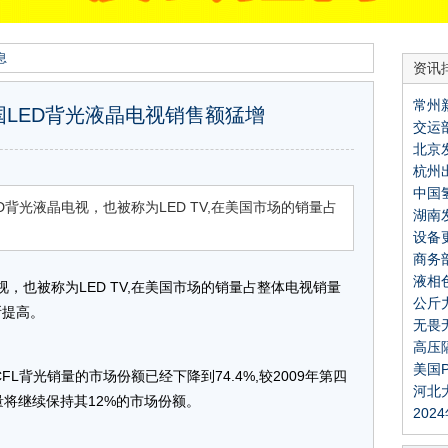
息
资讯
常州
美国LED背光液晶电视销售额猛增
交运
召开
北京
关仪
杭州
仪器
中国
力支
ED背光液晶电视，也被称为LED TV,在美国市场的销量占
湖南
好替
设备
立项
商务
展获
液相
利政
电视，也被称为LED TV,在美国市场的销量占整体电视销量
公斤
所！
有所提高。
无畏
高压
绩
美国
L背光销量的市场份额已经下降到74.4%,较2009年第四
河北
量将继续保持其12%的市场份额。
20
霍刚