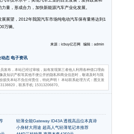
统汽车技术水平，实现汽车工业的自主发展；发挥政策和
好替
的力量，形成合力，加快新能源汽车产业化发展。
者
展望，2012年我国汽车市场纯电动汽车保有量将达到1
00万辆。
来源：icbuy亿芯网 编辑：admin
业动态
电子资讯
员发布，本站已经过审核，如有发现第三者他人利用各种借口理由
像及知识产权等其他不便公开的隐私和商业信息时，敬请及时与我
纷损失本站不负任何责任，特此声明！ 本站联系处理方式：图文发
23138820，联系手机: 15313206870。
荐
轻薄全能Gateway ID43A 透视高品位本真谛
小身材大用途 超高人气轻薄笔记本推荐