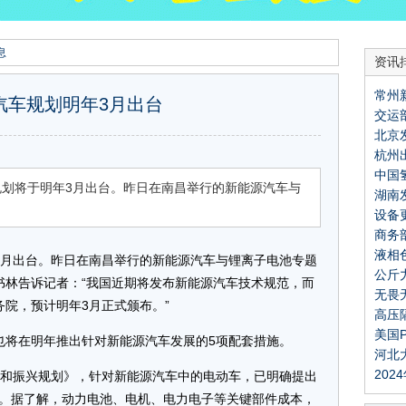
息
资讯
常州
汽车规划明年3月出台
交运
召开
北京
关仪
杭州
仪器
中国
力支
规划将于明年3月出台。昨日在南昌举行的新能源汽车与
湖南
好替
设备
立项
商务
展获
液相
利政
3月出台。昨日在南昌举行的新能源汽车与锂离子电池专题
公斤
所！
书林告诉记者：“我国近期将发布新能源汽车技术规范，而
无畏
院，预计明年3月正式颁布。”
高压
绩
美国
将在明年推出针对新能源汽车发展的5项配套措施。
河北
20
和振兴规划》，针对新能源汽车中的电动车，已明确提出
霍刚
目标。据了解，动力电池、电机、电力电子等关键部件成本，