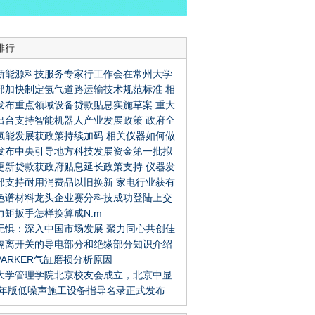
排行
新能源科技服务专家行工作会在常州大学
部加快制定氢气道路运输技术规范标准 相
发布重点领域设备贷款贴息实施草案 重大
器如何积极响应？
出台支持智能机器人产业发展政策 政府全
以旧换新如何享受政策
氢能发展获政策持续加码 相关仪器如何做
持相关仪器发展要点有哪些？
发布中央引导地方科技发展资金第一批拟
代能源发展的护航者
更新贷款获政府贴息延长政策支持 仪器发
项目公示 仪器发展如何明确未来方向
部支持耐用消费品以旧换新 家电行业获有
持续增长点
色谱材料龙头企业赛分科技成功登陆上交
策哪些仪器有望快速发展？
力矩扳手怎样换算成N.m
无惧：深入中国市场发展 聚力同心共创佳
隔离开关的导电部分和绝缘部分知识介绍
PARKER气缸磨损分析原因
大学管理学院北京校友会成立，北京中显
24年版低噪声施工设备指导名录正式发布
荣任联席会长