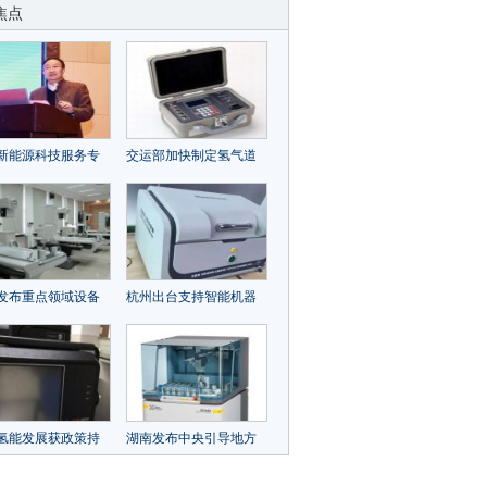
焦点
新能源科技服务专
交运部加快制定氢气道
工作会在常州大学
路运输技术规范标准 相
关仪器如何积极响应？
发布重点领域设备
杭州出台支持智能机器
贴息实施草案 重大
人产业发展政策 政府全
以旧换新如何享受
力支持相关仪器发展要
点有哪些？
氢能发展获政策持
湖南发布中央引导地方
码 相关仪器如何做
科技发展资金第一批拟