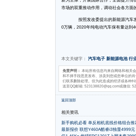
新为主体，开展国际合作，全面提升传
市场的双重推动作用，调动社会各方面
按照发改委提出的新能源汽车发展
0万辆，2020年纯电动汽车保有量达到4
本文关键字：
汽车电子
新能源电池
行
免责声明：
本站所有信息均来自网络和相关会
和不择手段恶意发布、涉及到您或您单位的肖
们联系删除处理。但为此造成的经济或各种纠
送至QQ邮箱: 523138820@qq.com或微信: 5
返回顶部
相关资讯
新手购机必看 单反相机底线价格组合推
最新报价 联想Y460A酷睿i3独显4999元