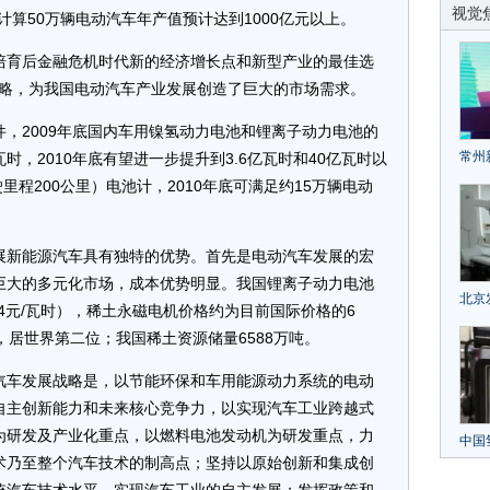
视觉
此计算50万辆电动汽车年产值预计达到1000亿元以上。
育后金融危机时代新的经济增长点和新型产业的最佳选
”战略，为我国电动汽车产业发展创造了巨大的市场需求。
2009年底国内车用镍氢动力电池和锂离子动力电池的
常州
时，2010年底有望进一步提升到3.6亿瓦时和40亿瓦时以
里程200公里）电池计，2010年底可满足约15万辆电动
家行
召开
新能源汽车具有独特的优势。首先是电动汽车发展的宏
巨大的多元化市场，成本优势明显。我国锂离子动力电池
北京
14元/瓦时），稀土永磁电机价格约为目前国际价格的6
贷款
，居世界第二位；我国稀土资源储量6588万吨。
仪器
车发展战略是，以节能环保和车用能源动力系统的电动
政策
自主创新能力和未来核心竞争力，以实现汽车工业跨越式
为研发及产业化重点，以燃料电池发动机为研发重点，力
中国
术乃至整个汽车技术的制高点；坚持以原始创新和集成创
续加