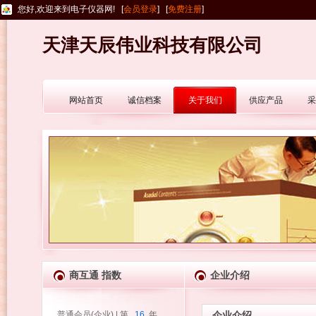
您好,欢迎来到电子仪器网! [
会员登录
] [
免费注册
]
天津天辰伟业科技有限公司
网站首页
诚信档案
关于我们
供应产品
采
商互通 指数
企业介绍
普通会员(企业) | 第
16
年
企业介绍