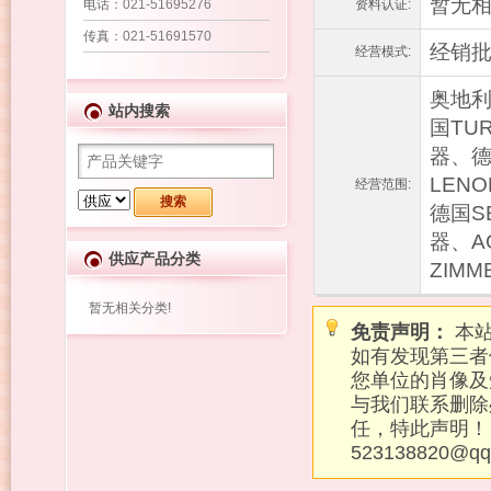
暂无相
电话
：021-51695276
资料认证:
传真
：021-51691570
经销批
经营模式:
奥地利
站内搜索
国TU
器、德
LEN
经营范围:
德国S
器、A
供应产品分类
ZIM
暂无相关分类!
免责声明：
本站
如有发现第三者
您单位的肖像及
与我们联系删除
任，特此声明！
523138820@q