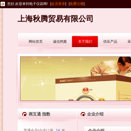
您好,欢迎来到电子仪器网! [
会员登录
] [
免费注册
]
上海秋腾贸易有限公司
网站首页
诚信档案
关于我们
供应产品
采
商互通 指数
企业介绍
普通会员(企业) | 第
14
年
企业介绍