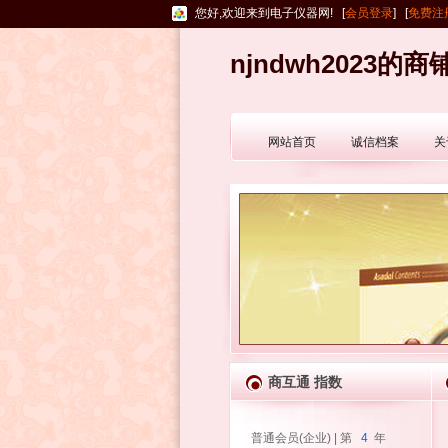
您好,欢迎来到电子仪器网! [
会员登录
] [
免费注
njndwh2023的商
网站首页
诚信档案
关
商互通 指数
普通会员(企业) | 第
4
年