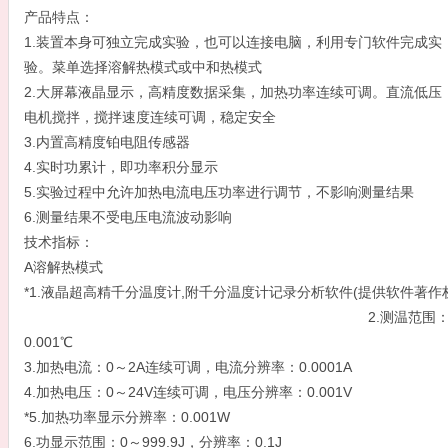
产品特点：
1.装置本身可独立完成实验，也可以连接电脑，利用专门软件完成实
验。菜单选择溶解热模式或中和热模式
2.大屏幕液晶显示，高精度数据采集，加热功率连续可调。直流低压
电机搅拌，搅拌速度连续可调，稳定安全
3.内置高精度铂电阻传感器
4.实时功累计，即功率积分显示
5.实验过程中允许加热电流电压功率进行调节，不影响测量结果
6.测量结果不受电压电流波动影响
技术指标：
A溶解热模式
*1.液晶超高精千分温度计,附千分温度计记录分析软
2.测温范围：-50～180
0.001℃
3.加热电流：0～2A连续可调，电流分辨率：0.0001A
4.加热电压：0～24V连续可调，电压分辨率：0.001V
*5.加热功率显示分辨率：0.001W
6.功显示范围：0～999.9J，分辨率：0.1J