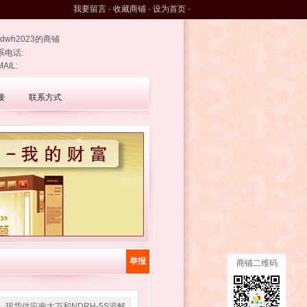
我要留言
·
收藏商铺
·
设为首页
·
ndwh2023的商铺
系电话:
MAIL:
接
联系方式
举报
商铺二维码
现货供应南大万和NDRH-5S溶解