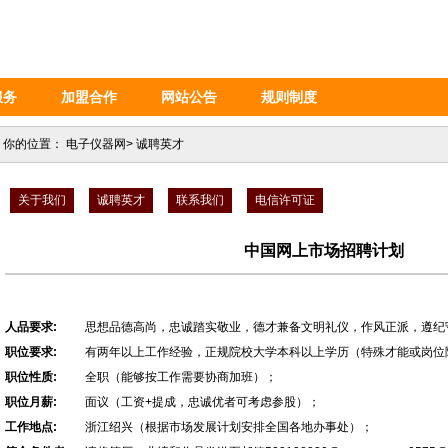
服务
加盟合作
网站公告
规则制度
你的位置：
电子仪器网
>
诚聘英才
关于我们
诚聘英才
联系我们
电信许可证
中国网上市场招聘计划
人品要求:
思想品德高尚，忠诚踏实敬业，德才兼备文明礼仪，作风正派，遵纪
职位要求:
有两年以上工作经验，正规院校大学本科以上学历（特殊才能或岗位
职位性质:
全职（能够按工作需要协商加班）；
职位月薪:
面议（工资+提成，忠诚优者可考虑参股）；
工作地点:
浙江绍兴（根据市场发展计划安排全国各地办事处）；