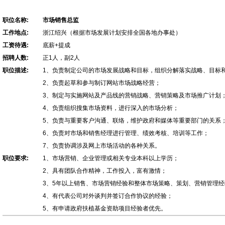
职位名称:
市场销售总监
工作地点:
浙江绍兴（根据市场发展计划安排全国各地办事处）
工资待遇:
底薪+提成
招聘人数:
正1人，副2人
职位描述:
1、负责制定公司的市场发展战略和目标，组织分解落实战略、目标
2、负责起草和参与制订网站市场战略经营；
3、制定与实施网站及产品线的营销战略、营销策略及市场推广计划
4、负责组织搜集市场资料，进行深入的市场分析；
5、负责与重要客户沟通、联络，维护政府和媒体等重要部门的关系
6、负责对市场和销售经理进行管理、绩效考核、培训等工作；
7、负责协调涉及网上市场活动的各种关系。
职位要求:
1、市场营销、企业管理或相关专业本科以上学历；
2、具有团队合作精神，工作投入，富有激情；
3、5年以上销售、市场营销经验和整体市场策略、策划、营销管理经
4、有代表公司对外谈判并签订合作协议的经验；
5、有申请政府扶植基金资助项目经验者优先。