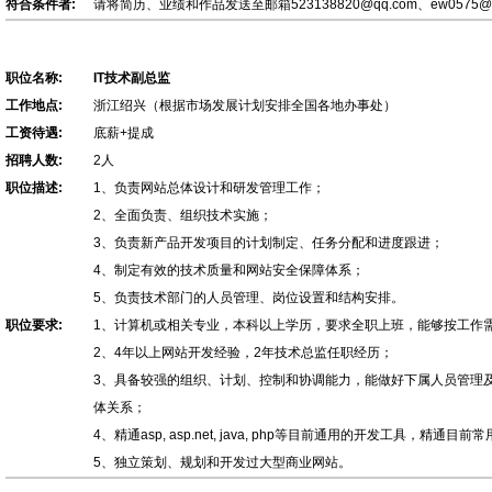
符合条件者:
请将简历、业绩和作品发送至邮箱523138820@qq.com、ew0575
职位名称:
IT技术副总监
工作地点:
浙江绍兴（根据市场发展计划安排全国各地办事处）
工资待遇:
底薪+提成
招聘人数:
2人
职位描述:
1、负责网站总体设计和研发管理工作；
2、全面负责、组织技术实施；
3、负责新产品开发项目的计划制定、任务分配和进度跟进；
4、制定有效的技术质量和网站安全保障体系；
5、负责技术部门的人员管理、岗位设置和结构安排。
职位要求:
1、计算机或相关专业，本科以上学历，要求全职上班，能够按工作
2、4年以上网站开发经验，2年技术总监任职经历；
3、具备较强的组织、计划、控制和协调能力，能做好下属人员管理
体关系；
4、精通asp, asp.net, java, php等目前通用的开发工具，精通目
5、独立策划、规划和开发过大型商业网站。