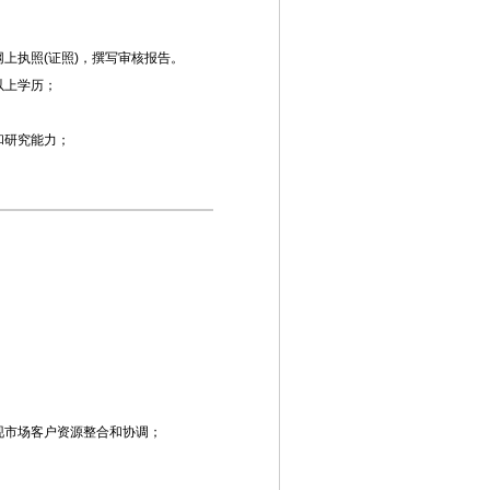
上执照(证照)，撰写审核报告。
以上学历；
和研究能力；
现市场客户资源整合和协调；