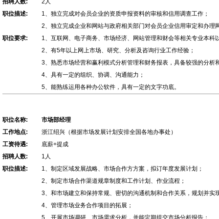
招聘人数:
2人
职位描述:
1、独立完成对会员企业的资质申报资料的审核和信用调查工作；
2、独立完成企业和网站与政府相关部门对会员企业信用审定和办理网
职位要求:
1、互联网、电子商务、市场经济、网站管理和财会等相关专业本科
2、有5年以上网上市场、研究、分析及咨询行业工作经验；
3、熟悉市场经营和赢利模式分析管理和财务报表，具备较强的分析
4、具有一定的组织、协调、沟通能力；
5、能熟练运用各种办公软件，具有一定的文字功底。
职位名称:
市场部经理
工作地点:
浙江绍兴（根据市场发展计划安排全国各地办事处）
工资待遇:
底薪+提成
招聘人数:
1人
职位描述:
1、制定区域发展战略、市场合作方方案，拟订年度发展计划；
2、制定市场合作渠道规章制度和工作计划、作业流程；
3、和市场建立和保持常规、密切的沟通机制和合作关系，规划并实
4、管理市场业务合作项目的拓展；
5、开展市场调研、市场需求分析，并能定期提交市场分析报告；