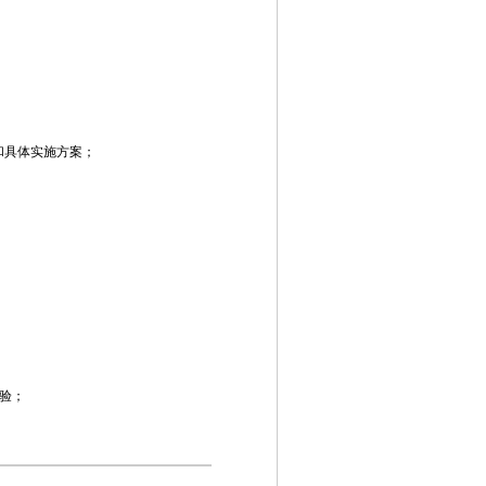
和具体实施方案；
；
；
验；