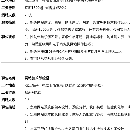
工作地点:
浙江绍兴（根据市场发展计划安排全国各地办事处）
工资待遇:
底薪1500起+销售提成20%
招聘人数:
20人
职位描述:
1、熟练网站建设、商铺、网店建设、网络广告业务的技术操作知识
高。底薪1500元起，外加销售提成20%，还有晋升机会。公司实行
职位要求:
1、性别年龄学历不限，要求性格开朗，普通话标准，沟通能力强，
力，熟悉互联网和电子商务及网站操作技巧；
2、熟练使用office等办公软件和拍摄及图片处理和网上聊天工具；
3、有网络营销从业经验者优先。
职位名称:
网站技术部经理
工作地点:
浙江绍兴（根据市场发展计划安排全国各地办事处）
工资待遇:
底薪+提成
招聘人数:
1人
职位描述:
1、负责网站系统的架构设计、系统分析、软件实现、性能优化等，
2、负责网站技术团队的建设，做好人员配置与协调，有效地监控项
训；
3、与其它部门协调合作，为各部门提供技术支持与技术方案设计；