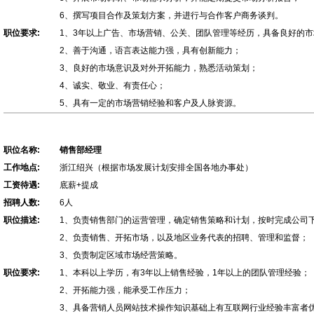
6、撰写项目合作及策划方案，并进行与合作客户商务谈判。
职位要求:
1、3年以上广告、市场营销、公关、团队管理等经历，具备良好的
2、善于沟通，语言表达能力强，具有创新能力；
3、良好的市场意识及对外开拓能力，熟悉活动策划；
4、诚实、敬业、有责任心；
5、具有一定的市场营销经验和客户及人脉资源。
职位名称:
销售部经理
工作地点:
浙江绍兴（根据市场发展计划安排全国各地办事处）
工资待遇:
底薪+提成
招聘人数:
6人
职位描述:
1、负责销售部门的运营管理，确定销售策略和计划，按时完成公司
2、负责销售、开拓市场，以及地区业务代表的招聘、管理和监督；
3、负责制定区域市场经营策略。
职位要求:
1、本科以上学历，有3年以上销售经验，1年以上的团队管理经验；
2、开拓能力强，能承受工作压力；
3、具备营销人员网站技术操作知识基础上有互联网行业经验丰富者