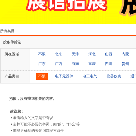
所有类目
按条件筛选
所在区域
不限
北京
天津
河北
山西
内蒙
广东
广西
海南
重庆
四川
贵州
产品类目
不限
电子元器件
电工电气
仪器仪表
通
抱歉，没有找到相关的内容。
建议您：
• 看看输入的文字是否有误
• 去掉可能不必要的字词，如“的”、“什么”等
• 调整更确切的关键词或搜索条件