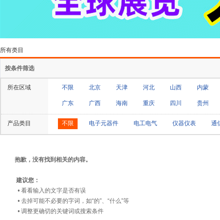
所有类目
按条件筛选
所在区域
不限
北京
天津
河北
山西
内蒙
广东
广西
海南
重庆
四川
贵州
产品类目
不限
电子元器件
电工电气
仪器仪表
通
抱歉，没有找到相关的内容。
建议您：
• 看看输入的文字是否有误
• 去掉可能不必要的字词，如“的”、“什么”等
• 调整更确切的关键词或搜索条件